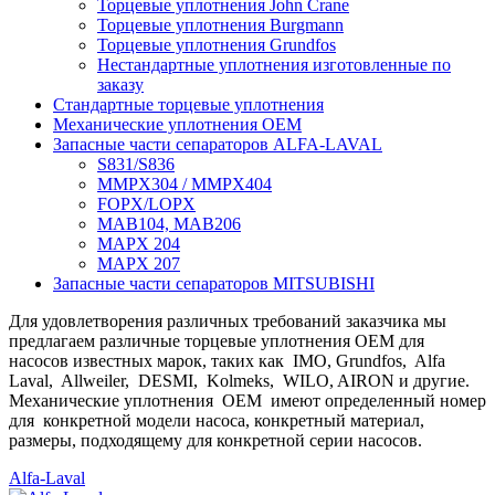
Торцевые уплотнения John Crane
Торцевые уплотнения Burgmann
Торцевые уплотнения Grundfos
Нестандартные уплотнения изготовленные по
заказу
Стандартные торцевые уплотнения
Механические уплотнения OEM
Запасные части сепараторов ALFA-LAVAL
S831/S836
MMPX304 / MMPX404
FOPX/LOPX
MAB104, MAB206
MAPX 204
MAPX 207
Запасные части сепараторов MITSUBISHI
Для удовлетворения различных требований заказчика мы
предлагаем различные торцевые уплотнения OEM для
насосов известных марок, таких как IMO, Grundfos, Alfa
Laval, Allweiler, DESMI, Kolmeks, WILO, AIRON и другие.
Механические уплотнения OEM имеют определенный номер
для конкретной модели насоса, конкретный материал,
размеры, подходящему для конкретной серии насосов.
Alfa-Laval